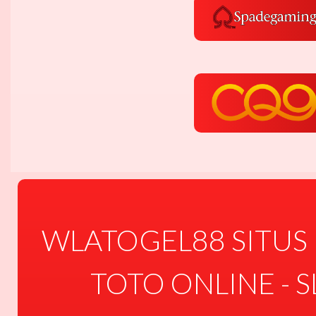
WLATOGEL88 SITUS 
TOTO ONLINE - S