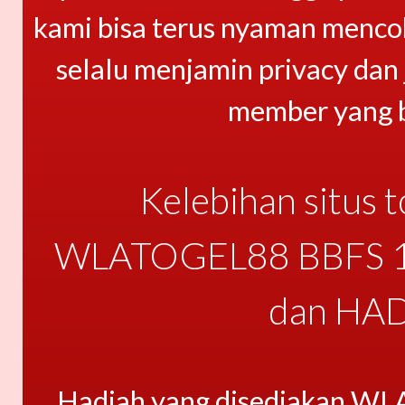
kami bisa terus nyaman men
selalu menjamin privacy da
member yang be
Kelebihan situs t
WLATOGEL88 BBFS 10 
dan HA
Hadiah yang disediakan WL